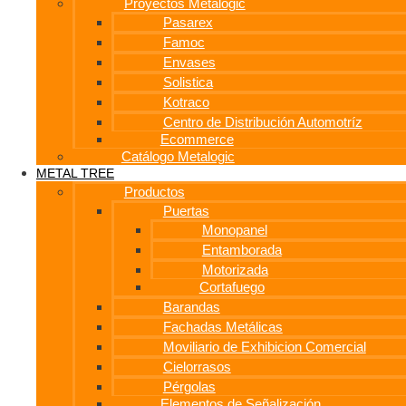
Proyectos Metalogic
Pasarex
Famoc
Envases
Solistica
Kotraco
Centro de Distribución Automotríz
Ecommerce
Catálogo Metalogic
METAL TREE
Productos
Puertas
Monopanel
Entamborada
Motorizada
Cortafuego
Barandas
Fachadas Metálicas
Moviliario de Exhibicion Comercial
Cielorrasos
Pérgolas
Elementos de Señalización