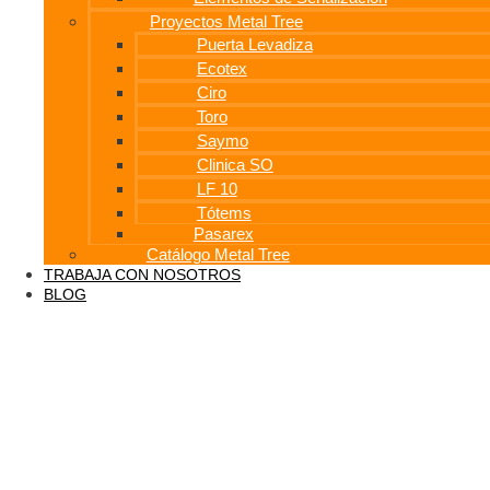
Proyectos Metal Tree
Puerta Levadiza
Ecotex
Ciro
Toro
Saymo
Clinica SO
LF 10
Tótems
Pasarex
Catálogo Metal Tree
TRABAJA CON NOSOTROS
BLOG