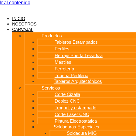
Ir al contenido
INICIO
NOSOTROS
CARVAJAL
Productos
Tableros Estampados
Perfiles
Herraje Puerta Levadiza
Mástiles
Ferretería
Tubería Perfilería
Tableros Arquitectónicos
Servicios
Corte Cizalla
Doblez CNC
Troquel y estampado
Corte Láser CNC
Pintura Electrostática
Soldaduras Especiales
Soldadura MIG